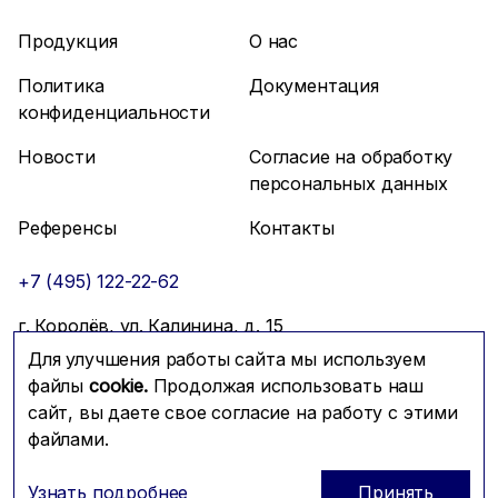
Продукция
О нас
Политика
Документация
конфиденциальности
Новости
Согласие на обработку
персональных данных
Референсы
Контакты
+7 (495) 122-22-62
г. Королёв, ул. Калинина, д. 15
Для улучшения работы сайта мы используем
info@mfmc.ru
Связаться с нами
файлы
cookie.
Продолжая использовать наш
сайт, вы даете свое согласие на работу с этими
файлами.
Prominado
© 2026 Компания МФМК
Узнать подробнее
Принять