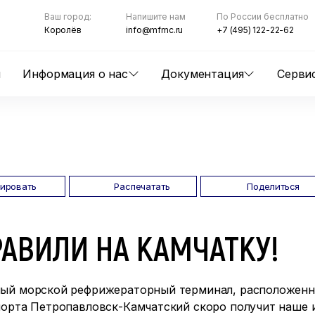
Ваш город:
Напишите нам
По России бесплатно
Королёв
info@mfmc.ru
+7 (495) 122-22-62
ы
Информация о нас
Документация
Серви
пировать
Распечатать
Поделиться
АВИЛИ НА КАМЧАТКУ!
ый морской рефрижераторный терминал, расположенн
порта Петропавловск-Камчатский скоро получит наше 